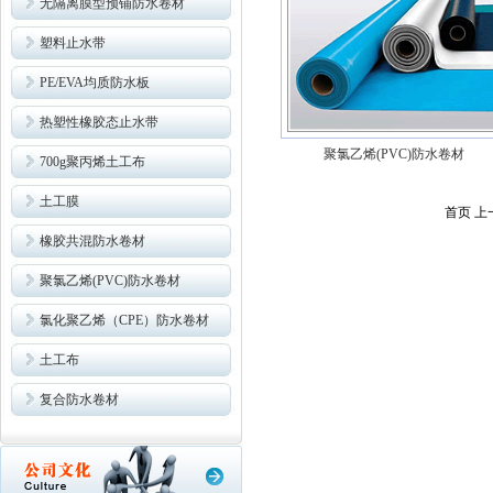
无隔离膜型预铺防水卷材
塑料止水带
PE/EVA均质防水板
热塑性橡胶态止水带
聚氯乙烯(PVC)防水卷材
700g聚丙烯土工布
土工膜
首页 上
橡胶共混防水卷材
聚氯乙烯(PVC)防水卷材
氯化聚乙烯（CPE）防水卷材
土工布
复合防水卷材