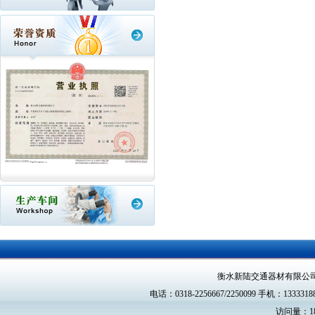
衡水新陆交通器材有限公
电话：0318-2256667/2250099 手机：13333188
访问量：18