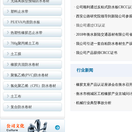
无隔离膜型预铺防水卷材
·
公司顺利通过反粘式防水板CRCC认
塑料止水带
·
西安公路研究院领导到新陆公司参
PE/EVA均质防水板
·
我公司通过CE认证
热塑性橡胶态止水带
·
2018年衡水新陆交通器材有限公司
700g聚丙烯土工布
·
我公司引进一套自粘防水卷材生产
·
我公司产品获得CRCC证书
土工膜
橡胶共混防水卷材
行业新闻
聚氯乙烯(PVC)防水卷材
·
橡胶支座产品认证座谈会在衡水召
氯化聚乙烯（CPE）防水卷材
·
衡水市桃城区工程橡胶产业京城问
土工布
·
机械行业典型事故分析
复合防水卷材