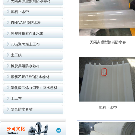
无隔离膜型预铺防水卷材
塑料止水带
PE/EVA均质防水板
热塑性橡胶态止水带
无隔离膜型预铺防水卷
700g聚丙烯土工布
土工膜
橡胶共混防水卷材
聚氯乙烯(PVC)防水卷材
氯化聚乙烯（CPE）防水卷材
土工布
塑料止水带
复合防水卷材