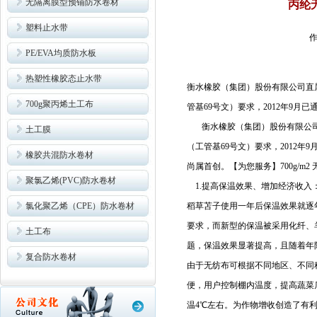
无隔离膜型预铺防水卷材
丙纶
塑料止水带
作
PE/EVA均质防水板
热塑性橡胶态止水带
衡水橡胶（集团）股份有限公司直属
700g聚丙烯土工布
管基69号文）要求，2012年9
衡水橡胶（集团）股份有限公司直
土工膜
（工管基69号文）要求，2012
橡胶共混防水卷材
尚属首创。【为您服务】700g/m
聚氯乙烯(PVC)防水卷材
1.提高保温效果、增加经济收入
氯化聚乙烯（CPE）防水卷材
稻草苫子使用一年后保温效果就逐
要求，而新型的保温被采用化纤、
土工布
题，保温效果显著提高，且随着年
复合防水卷材
由于无纺布可根据不同地区、不同
便，用户控制棚内温度，提高蔬菜
温4℃左右。为作物增收创造了有