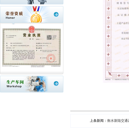
上条新闻：
衡水新陆交通