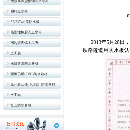
无隔离膜型预铺防水卷材
塑料止水带
作
PE/EVA均质防水板
热塑性橡胶态止水带
2013年5月2
700g聚丙烯土工布
铁路隧道用防水板认
土工膜
橡胶共混防水卷材
聚氯乙烯(PVC)防水卷材
氯化聚乙烯（CPE）防水卷材
土工布
复合防水卷材